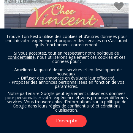
Trouve Ton Resto utilise des cookies et d'autres données pour
enrichir votre expérience et proposer des services en s'assurant
qu'ils fonctionnent correctement.
Si vous acceptez, tout en respectant notre
politique de
confidentialité
, nous utiliserons également ces cookies et ces
données pour :
- Améliorer la qualité de nos services et en développer de
nouveaux.
- Diffuser des annonces en évaluant leur efficacité.
- Proposer des annonces personnalisées en fonction de vos
paramètres.
Chez Vincent
Notre partenaire Google peut également utiliser vos données
pour personnaliser votre expérience et vous proposer différents
services. Vous trouverez plus d'informations sur la politique de
Google dans leurs
règles de confidentialité et conditions
d'utilisation
.
Restaurant à La Hestre (Manage)
- À 4,8 km
J'accepte
BELGE
FILTRES