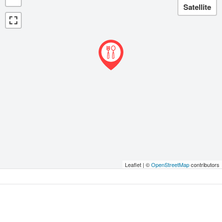
Leaflet | ©
OpenStreetMap
contributors