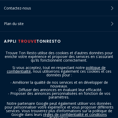
Contactez-nous
Plan du site
APPLI
TROUVE
TONRESTO
Trouve Ton Resto utilise des cookies et d'autres données pour
enrichir votre expérience et proposer des services en s'assurant
qu'ils fonctionnent correctement.
Si vous acceptez, tout en respectant notre
politique de
confidentialité
, nous utiliserons également ces cookies et ces
SUIVEZ-NOUS
données pour :
- Améliorer la qualité de nos services et en développer de
nouveaux.
- Diffuser des annonces en évaluant leur efficacité.
- Proposer des annonces personnalisées en fonction de vos
paramètres.
Notre partenaire Google peut également utiliser vos données
pour personnaliser votre expérience et vous proposer différents
services. Vous trouverez plus d'informations sur la politique de
Copyright © 2016 - 2026 trouvetonresto.be ‐ Tous droits réservés | JDC
Google dans leurs
règles de confidentialité et conditions