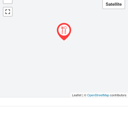
Leaflet | ©
OpenStreetMap
contributors