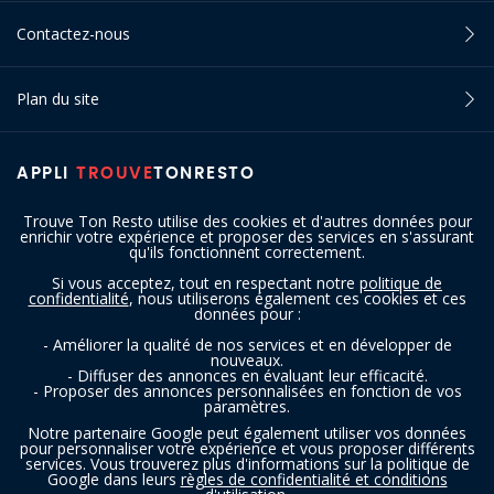
Contactez-nous
Plan du site
APPLI
TROUVE
TONRESTO
Trouve Ton Resto utilise des cookies et d'autres données pour
enrichir votre expérience et proposer des services en s'assurant
qu'ils fonctionnent correctement.
Si vous acceptez, tout en respectant notre
politique de
confidentialité
, nous utiliserons également ces cookies et ces
SUIVEZ-NOUS
données pour :
- Améliorer la qualité de nos services et en développer de
nouveaux.
- Diffuser des annonces en évaluant leur efficacité.
- Proposer des annonces personnalisées en fonction de vos
paramètres.
Notre partenaire Google peut également utiliser vos données
pour personnaliser votre expérience et vous proposer différents
services. Vous trouverez plus d'informations sur la politique de
Copyright © 2016 - 2026 trouvetonresto.be ‐ Tous droits réservés | JDC
Google dans leurs
règles de confidentialité et conditions