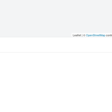
Leaflet | ©
OpenStreetMap
contr