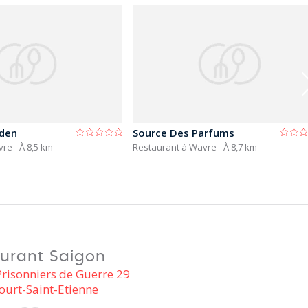
rden
Source Des Parfums
avre
- À 8,5 km
Restaurant à Wavre
- À 8,7 km
urant Saigon
risonniers de Guerre 29
ourt-Saint-Etienne