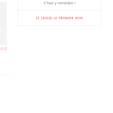
Il faut y remédier !
JE LAISSE LE PREMIER AVIS
Brozen
La Primavera
Restaurant à Wavre
- À 8,3 km
Restaurant à Cour