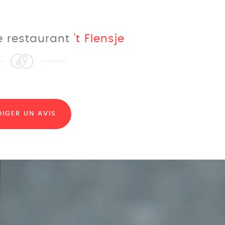
le restaurant
't Flensje
DIGER UN AVIS