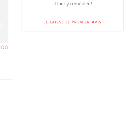
Il faut y remédier !
JE LAISSE LE PREMIER AVIS
Den Noordkant
Laurus
Restaurant à Helchteren (Houthalen-
Restaurant à Zol
Helchteren)
- À 2,8 km
km