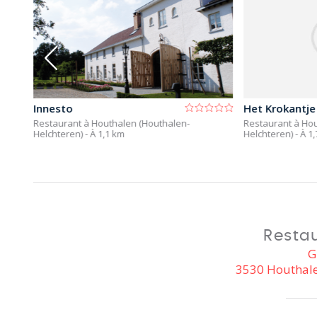
Innesto
Het Krokantje
Restaurant à Houthalen (Houthalen-
Restaurant à Hou
Helchteren)
- À 1,1 km
Helchteren)
- À 1
Restau
G
3530 Houthale