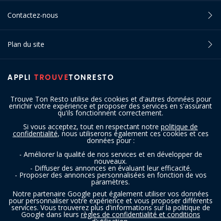
Contactez-nous
Plan du site
APPLI
TROUVE
TONRESTO
Trouve Ton Resto utilise des cookies et d'autres données pour
enrichir votre expérience et proposer des services en s'assurant
qu'ils fonctionnent correctement.
Si vous acceptez, tout en respectant notre
politique de
confidentialité
, nous utiliserons également ces cookies et ces
SUIVEZ-NOUS
données pour :
- Améliorer la qualité de nos services et en développer de
nouveaux.
- Diffuser des annonces en évaluant leur efficacité.
- Proposer des annonces personnalisées en fonction de vos
paramètres.
Notre partenaire Google peut également utiliser vos données
pour personnaliser votre expérience et vous proposer différents
services. Vous trouverez plus d'informations sur la politique de
Copyright © 2016 - 2026 trouvetonresto.be ‐ Tous droits réservés | JDC
Google dans leurs
règles de confidentialité et conditions