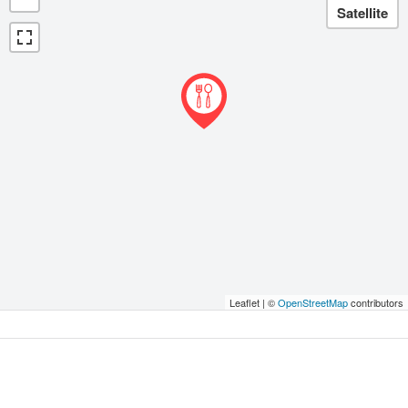
Leaflet | ©
OpenStreetMap
contributors