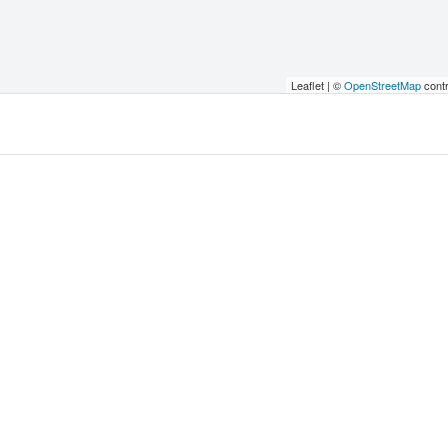
Leaflet | ©
OpenStreetMap
contr