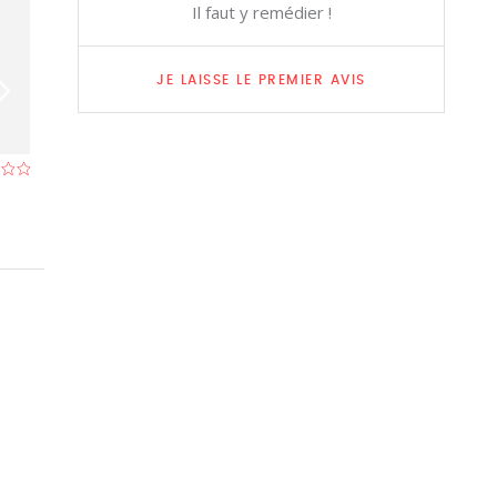
Il faut y remédier !
JE LAISSE LE PREMIER AVIS
De Kuiper
Sjalotteke
Restaurant à Vilvorde
- À 0,4 km
Restaurant à Vil