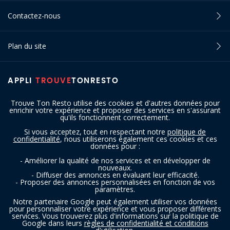
Contactez-nous
Plan du site
APPLI
TROUVE
TONRESTO
Trouve Ton Resto utilise des cookies et d'autres données pour
enrichir votre expérience et proposer des services en s'assurant
qu'ils fonctionnent correctement.
Si vous acceptez, tout en respectant notre
politique de
confidentialité
, nous utiliserons également ces cookies et ces
SUIVEZ-NOUS
données pour :
- Améliorer la qualité de nos services et en développer de
nouveaux.
- Diffuser des annonces en évaluant leur efficacité.
- Proposer des annonces personnalisées en fonction de vos
paramètres.
Notre partenaire Google peut également utiliser vos données
pour personnaliser votre expérience et vous proposer différents
services. Vous trouverez plus d'informations sur la politique de
Copyright © 2016 - 2026 trouvetonresto.be ‐ Tous droits réservés | JDC
Google dans leurs
règles de confidentialité et conditions