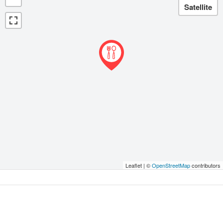
Leaflet | ©
OpenStreetMap
contributors