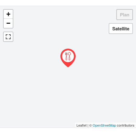
+
−
Leaflet | ©
OpenStreetMap
contributors