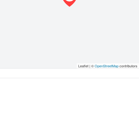
Leaflet | ©
OpenStreetMap
contributors