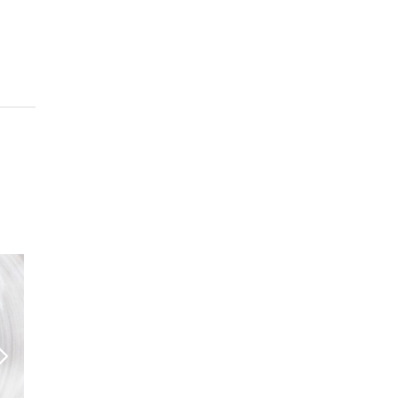
des produits de...
Brigitte R.
LE TOP DU TOP
Un restaurant à recommander. On sait
que l'on ne sera jamais déçu. Produits
frais, dessert à...
Maryline T.
Une institution
Un endroit calme pour déguster une
cuisine généreuse (à l'ancienne ;) ) Un