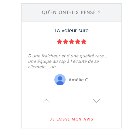
Maïté G.
QU'EN ONT-ILS PENSÉ ?
LA valeur sure
D une fraîcheur et d une qualité rare...
une équipe au top à l écoute de sa
clientèle... un...
Amélie C.
une valeur sure
JE LAISSE MON AVIS
Un des doyens de Charleroi, restaurant
d'habitués , une cuisine de qualité avec