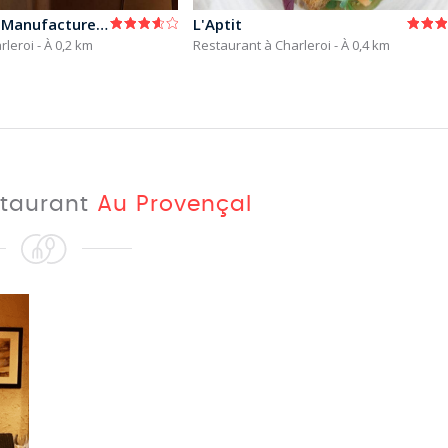
La Table de la Manufacture Urbaine
L'Aptit
rleroi
- À 0,2 km
Restaurant à Charleroi
- À 0,4 km
staurant
Au Provençal