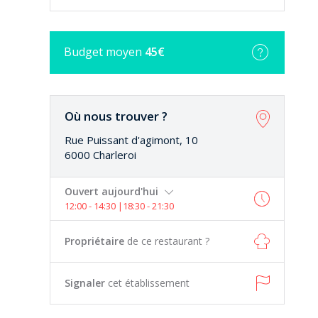
Budget
moyen
45€
LE TOP DU TOP
Où nous trouver ?
Un restaurant à recommander. On sait
que l'on ne sera jamais déçu. Produits
Rue Puissant d'agimont, 10
frais, dessert à...
6000 Charleroi
Maryline T.
Ouvert aujourd'hui
12:00 - 14:30 |18:30 - 21:30
Une institution
Propriétaire
de ce restaurant ?
Signaler
cet établissement
Un endroit calme pour déguster une
cuisine généreuse (à l'ancienne ;) ) Un
régal avec des...