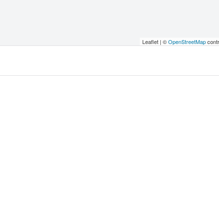
Leaflet | ©
OpenStreetMap
contr