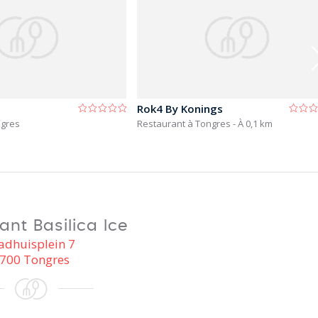
Rok4 By Konings
ngres
Restaurant à Tongres
- À 0,1 km
ant Basilica Ice
adhuisplein 7
700 Tongres