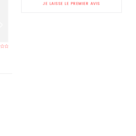
JE LAISSE LE PREMIER AVIS
Bellagio
Au Phare
Restaurant à Tongres
- À 0,1 km
Restaurant à Ton