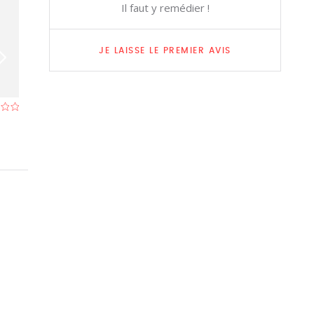
Il faut y remédier !
JE LAISSE LE PREMIER AVIS
De Mijlpaal
Tropical
Restaurant à Tongres
- À 0,1 km
Restaurant à Ton