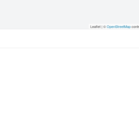
Leaflet | ©
OpenStreetMap
contr