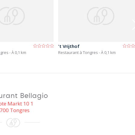
't Vrijthof
ngres
- À 0,1 km
Restaurant à Tongres
- À 0,1 km
urant Bellagio
ote Markt 10 1
700 Tongres