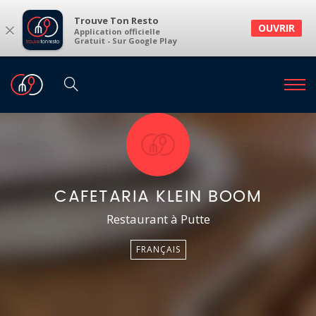
Trouve Ton Resto
×
OUVRIR
Application officielle
Gratuit - Sur Google Play
CAFETARIA KLEIN BOOM
Restaurant à Putte
FRANÇAIS