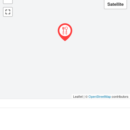
Leaflet | ©
OpenStreetMap
contributors