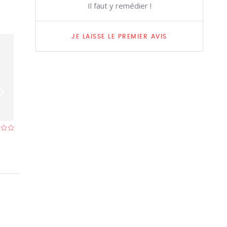
Il faut y remédier !
JE LAISSE LE PREMIER AVIS
Quick
Friterie 55
Friterie à Bruxelles
- À 3,2 km
Friterie à Evere (