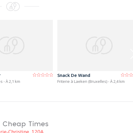
r
Snack De Wand
les
- À 2,1 km
Friterie à Laeken (Bruxelles)
- À 2,4 km
ie Cheap Times
ie-Christine, 120A