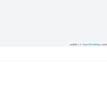
Leaflet | ©
OpenStreetMap
contr