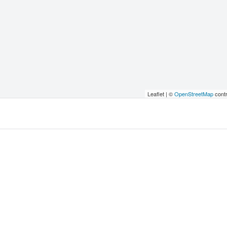
Leaflet | ©
OpenStreetMap
contr