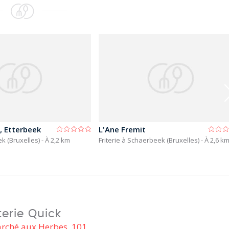
l, Etterbeek
L'Ane Fremit
eek (Bruxelles)
- À 2,2 km
Friterie à Schaerbeek (Bruxelles)
- À 2,6 k
iterie Quick
rché aux Herbes, 101