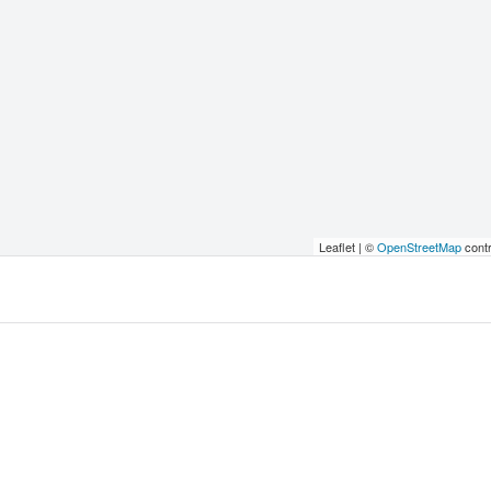
Leaflet | ©
OpenStreetMap
contr