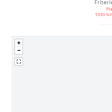
Friter
Pl
1030 Sch
+
−