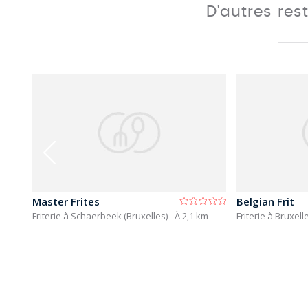
D'autres res
Master Frites
Belgian Frit
km
Friterie à Schaerbeek (Bruxelles)
- À 2,1 km
Friterie à Bruxel