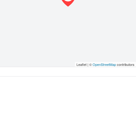
Leaflet | ©
OpenStreetMap
contributors