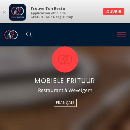
Trouve Ton Resto
×
OUVRIR
Application officielle
Gratuit - Sur Google Play
MOBIELE FRITUUR
Restaurant à Wevelgem
FRANÇAIS