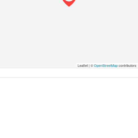
Leaflet | ©
OpenStreetMap
contributors