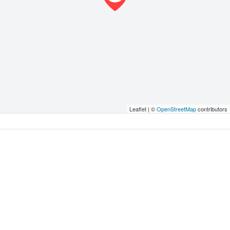
Leaflet | ©
OpenStreetMap
contributors