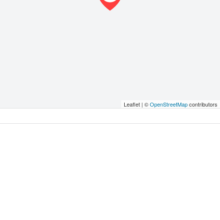
Leaflet | ©
OpenStreetMap
contributors