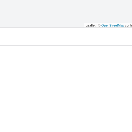
Leaflet | ©
OpenStreetMap
contr