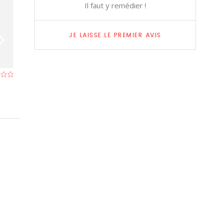
Il faut y remédier !
JE LAISSE LE PREMIER AVIS
L'Isola
Al Molino d'Or
Restaurant à Geer
- À 8,5 km
Restaurant à Lati