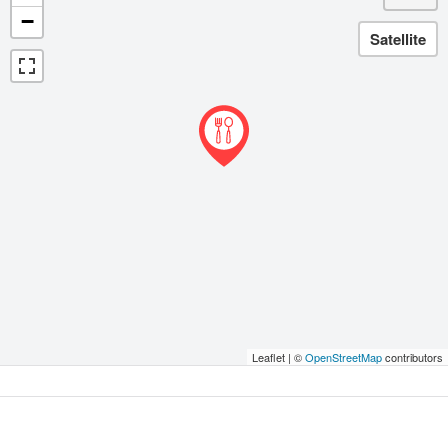
−
Leaflet | ©
OpenStreetMap
contributors