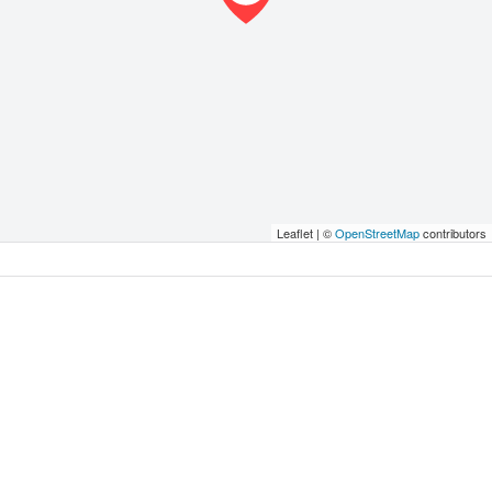
Leaflet | ©
OpenStreetMap
contributors