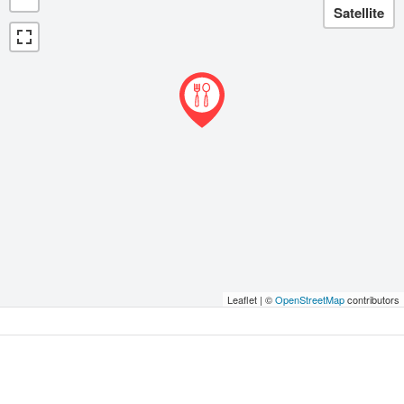
Leaflet | ©
OpenStreetMap
contributors