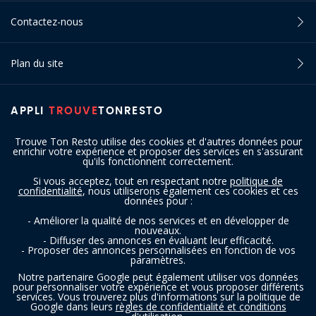
Contactez-nous
Plan du site
APPLI
TROUVE
TONRESTO
Trouve Ton Resto utilise des cookies et d'autres données pour
enrichir votre expérience et proposer des services en s'assurant
qu'ils fonctionnent correctement.
Si vous acceptez, tout en respectant notre
politique de
confidentialité
, nous utiliserons également ces cookies et ces
SUIVEZ-NOUS
données pour :
- Améliorer la qualité de nos services et en développer de
nouveaux.
- Diffuser des annonces en évaluant leur efficacité.
- Proposer des annonces personnalisées en fonction de vos
paramètres.
Notre partenaire Google peut également utiliser vos données
pour personnaliser votre expérience et vous proposer différents
services. Vous trouverez plus d'informations sur la politique de
Copyright © 2016 - 2026 trouvetonresto.be ‐ Tous droits réservés | JDC
Google dans leurs
règles de confidentialité et conditions