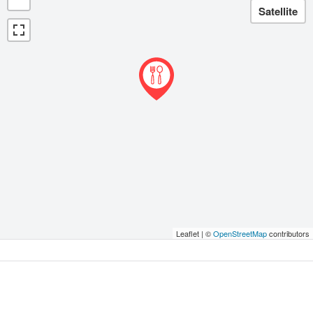
Leaflet | ©
OpenStreetMap
contributors