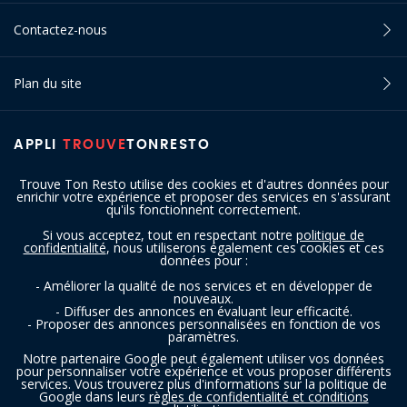
Contactez-nous
Plan du site
APPLI
TROUVE
TONRESTO
Trouve Ton Resto utilise des cookies et d'autres données pour
enrichir votre expérience et proposer des services en s'assurant
qu'ils fonctionnent correctement.
Si vous acceptez, tout en respectant notre
politique de
confidentialité
, nous utiliserons également ces cookies et ces
SUIVEZ-NOUS
données pour :
- Améliorer la qualité de nos services et en développer de
nouveaux.
- Diffuser des annonces en évaluant leur efficacité.
- Proposer des annonces personnalisées en fonction de vos
paramètres.
Notre partenaire Google peut également utiliser vos données
pour personnaliser votre expérience et vous proposer différents
services. Vous trouverez plus d'informations sur la politique de
Copyright © 2016 - 2026 trouvetonresto.be ‐ Tous droits réservés | JDC
Google dans leurs
règles de confidentialité et conditions