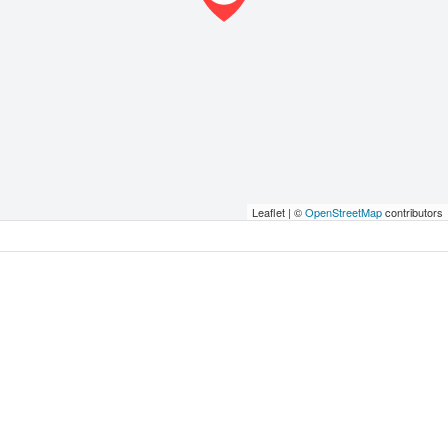
Leaflet | ©
OpenStreetMap
contributors