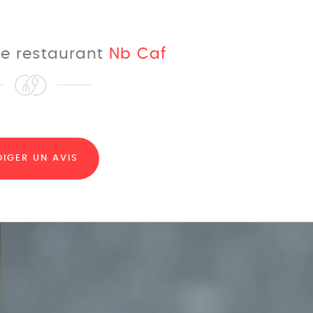
 le restaurant
Nb Caf
DIGER UN AVIS