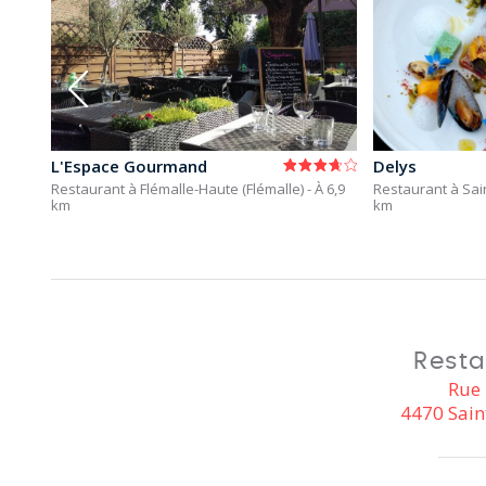
L'Espace Gourmand
Delys
À 6,5
Restaurant à Flémalle-Haute (Flémalle)
- À 6,9
Restaurant à Sa
km
km
Resta
Rue 
4470 Sain