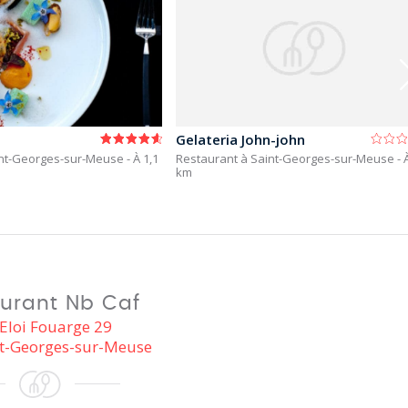
Gelateria John-john
int-Georges-sur-Meuse
- À 1,1
Restaurant à Saint-Georges-sur-Meuse
- 
km
urant Nb Caf
Eloi Fouarge 29
t-Georges-sur-Meuse