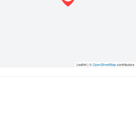
Leaflet | ©
OpenStreetMap
contributors