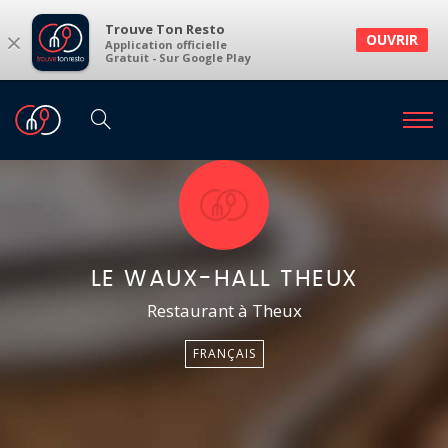
Trouve Ton Resto
×
OUVRIR
Application officielle
Gratuit - Sur Google Play
LE WAUX-HALL THEUX
Restaurant à Theux
FRANÇAIS