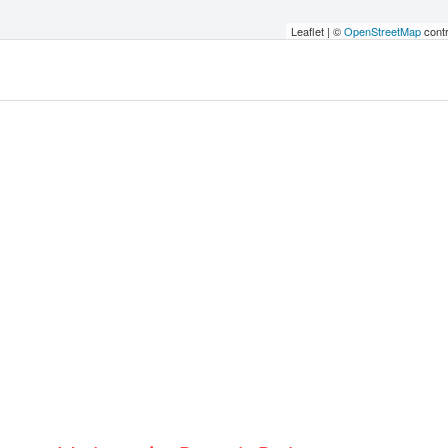
Leaflet | ©
OpenStreetMap
contr