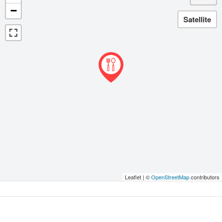
−
Leaflet | ©
OpenStreetMap
contributors