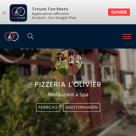
Trouve Ton Resto
×
OUVRIR
Application officielle
Gratuit - Sur Google Play
PIZZERIA L'OLIVIER
Restaurant à Spa
FRANÇAIS
MÉDITERRANÉEN