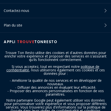
Contactez-nous
Plan du site
APPLI
TROUVE
TONRESTO
Trouve Ton Resto utilise des cookies et d'autres données pour
enrichir votre expérience et proposer des services en s'assurant
qu'ils fonctionnent correctement.
Si vous acceptez, tout en respectant notre
politique de
confidentialité
, nous utiliserons également ces cookies et ces
SUIVEZ-NOUS
données pour :
- Améliorer la qualité de nos services et en développer de
nouveaux.
- Diffuser des annonces en évaluant leur efficacité.
- Proposer des annonces personnalisées en fonction de vos
paramètres.
Notre partenaire Google peut également utiliser vos données
pour personnaliser votre expérience et vous proposer différents
services. Vous trouverez plus d'informations sur la politique de
Copyright © 2016 - 2026 trouvetonresto.be ‐ Tous droits réservés | JDC
Google dans leurs
règles de confidentialité et conditions