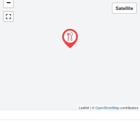
−
Leaflet | ©
OpenStreetMap
contributors