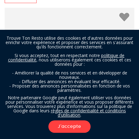
Trouve Ton Resto utilise des cookies et d'autres données pour
enrichir votre expérience et proposer des services en s'assurant
qu'ils fonctionnent correctement.
Si vous acceptez, tout en respectant notre
politique de
confidentialité
, nous utiliserons également ces cookies et ces
données pour :
- Améliorer la qualité de nos services et en développer de
nouveaux.
- Diffuser des annonces en évaluant leur efficacité.
- Proposer des annonces personnalisées en fonction de vos
paramètres.
Notre partenaire Google peut également utiliser vos données
pour personnaliser votre expérience et vous proposer différents
Adventure Valley
services. Vous trouverez plus d'informations sur la politique de
Google dans leurs
règles de confidentialité et conditions
d'utilisation
.
Restaurant à Woluwe-Saint-Lambert (Bruxelles)
- À 7,5 km
J'accepte
1
FILTRES
ASIATIQUE
THAÏLANDAIS