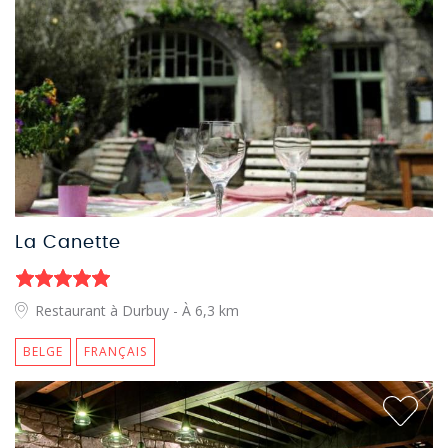
La Canette
Restaurant à Durbuy
- À 6,3 km
BELGE
FRANÇAIS