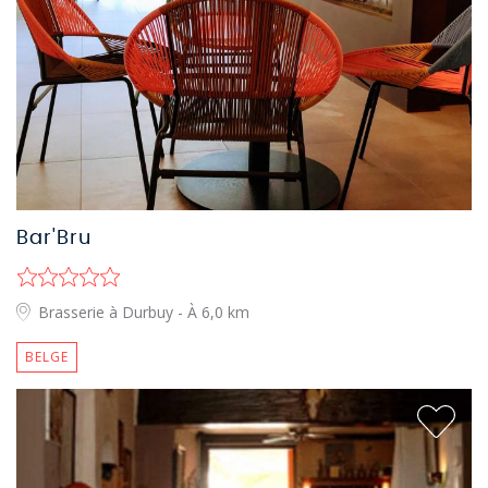
Bar'Bru
Brasserie à Durbuy
- À 6,0 km
BELGE