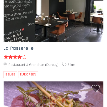
La Passerelle
Restaurant à Grandhan (Durbuy)
- À 2,5 km
BELGE
EUROPÉEN