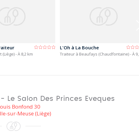
aiteur
L'Oh à La Bouche
t (Liège)
- À 8,2 km
Traiteur à Beaufays (Chaudfontaine)
- À 9
e - Le Salon Des Princes Eveques
Louis Bonfond 30
lle-sur-Meuse (Liège)