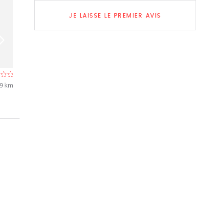
JE LAISSE LE PREMIER AVIS
Ma Bobonne Cuisine
Saint-Lambert
,9 km
Traiteur à Ans
- À 8,3 km
Restaurant à Her