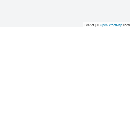
Leaflet | ©
OpenStreetMap
contr