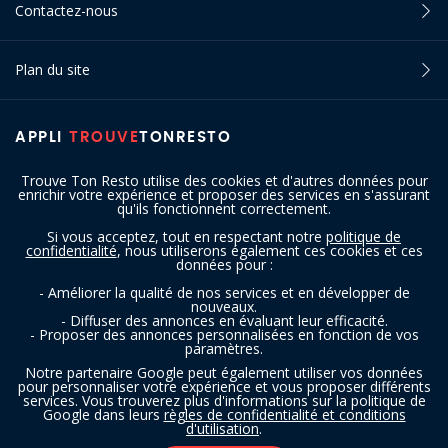
Contactez-nous
Plan du site
APPLI
TROUVE
TONRESTO
Trouve Ton Resto utilise des cookies et d'autres données pour
enrichir votre expérience et proposer des services en s'assurant
qu'ils fonctionnent correctement.
Si vous acceptez, tout en respectant notre
politique de
confidentialité
, nous utiliserons également ces cookies et ces
SUIVEZ-NOUS
données pour :
- Améliorer la qualité de nos services et en développer de
nouveaux.
- Diffuser des annonces en évaluant leur efficacité.
- Proposer des annonces personnalisées en fonction de vos
paramètres.
Notre partenaire Google peut également utiliser vos données
pour personnaliser votre expérience et vous proposer différents
services. Vous trouverez plus d'informations sur la politique de
Copyright © 2016 - 2026 trouvetonresto.be ‐ Tous droits réservés | JDC
Google dans leurs
règles de confidentialité et conditions
d'utilisation
.
Resto SRL | Rue de Mettet 12 - 5640 Mettet (Belgique)