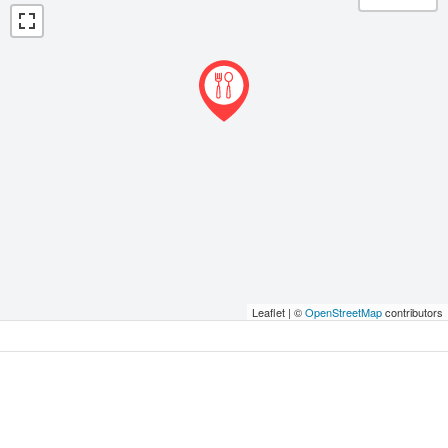
Leaflet | ©
OpenStreetMap
contributors