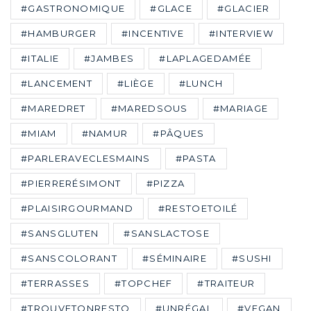
#GASTRONOMIQUE
#GLACE
#GLACIER
#HAMBURGER
#INCENTIVE
#INTERVIEW
#ITALIE
#JAMBES
#LAPLAGEDAMÉE
#LANCEMENT
#LIÈGE
#LUNCH
#MAREDRET
#MAREDSOUS
#MARIAGE
#MIAM
#NAMUR
#PÂQUES
#PARLERAVECLESMAINS
#PASTA
#PIERRERÉSIMONT
#PIZZA
#PLAISIRGOURMAND
#RESTOETOILÉ
#SANSGLUTEN
#SANSLACTOSE
#SANSCOLORANT
#SÉMINAIRE
#SUSHI
#TERRASSES
#TOPCHEF
#TRAITEUR
#TROUVETONRESTO
#UNRÉGAL
#VEGAN