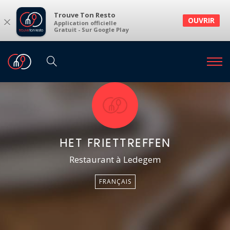
Trouve Ton Resto
×
OUVRIR
Application officielle
Gratuit - Sur Google Play
HET FRIETTREFFEN
Restaurant à Ledegem
FRANÇAIS