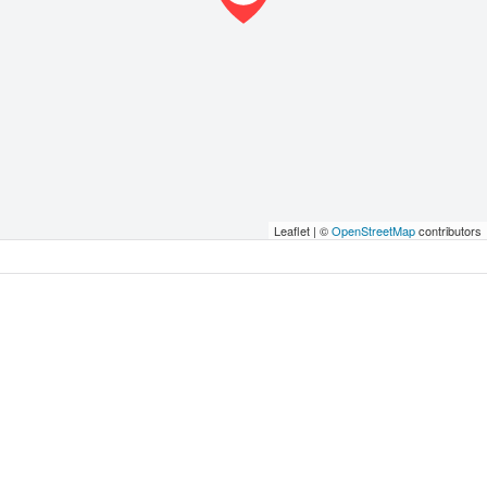
Leaflet | ©
OpenStreetMap
contributors