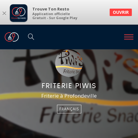
Trouve Ton Resto
×
OUVRIR
Application officielle
Gratuit - Sur Google Play
FRITERIE PIWIS
Friterie à Profondeville
FRANÇAIS