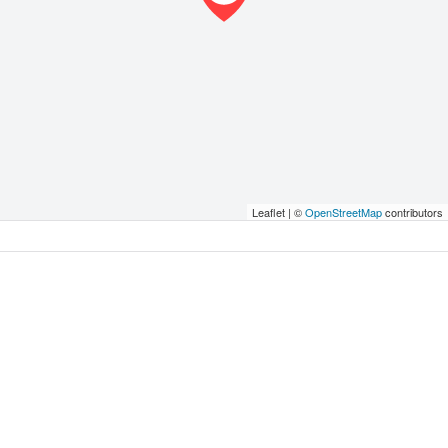
Leaflet | ©
OpenStreetMap
contributors