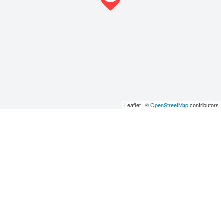
Leaflet | ©
OpenStreetMap
contributors