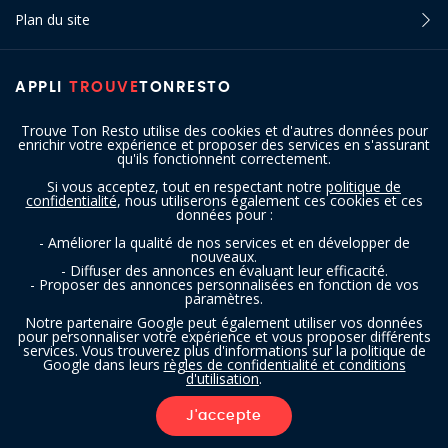
Plan du site
APPLI
TROUVE
TONRESTO
Trouve Ton Resto utilise des cookies et d'autres données pour
enrichir votre expérience et proposer des services en s'assurant
qu'ils fonctionnent correctement.
Si vous acceptez, tout en respectant notre
politique de
confidentialité
, nous utiliserons également ces cookies et ces
SUIVEZ-NOUS
données pour :
- Améliorer la qualité de nos services et en développer de
nouveaux.
- Diffuser des annonces en évaluant leur efficacité.
- Proposer des annonces personnalisées en fonction de vos
paramètres.
Notre partenaire Google peut également utiliser vos données
pour personnaliser votre expérience et vous proposer différents
services. Vous trouverez plus d'informations sur la politique de
Copyright © 2016 - 2026 trouvetonresto.be ‐ Tous droits réservés | JDC
Google dans leurs
règles de confidentialité et conditions
d'utilisation
.
Resto SRL | Rue de Mettet 12 - 5640 Mettet (Belgique)
J'accepte