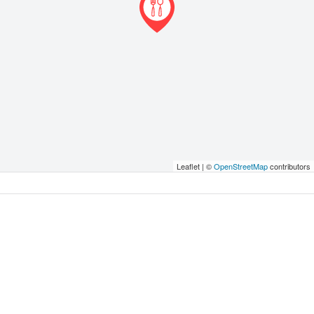
Leaflet | ©
OpenStreetMap
contributors