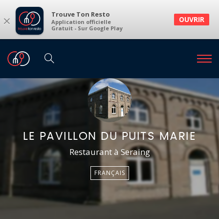
Trouve Ton Resto
×
OUVRIR
Application officielle
Gratuit - Sur Google Play
LE PAVILLON DU PUITS MARIE
Restaurant à Seraing
FRANÇAIS