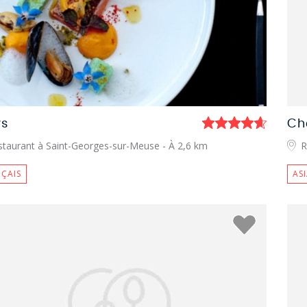
ys
Ch
staurant à Saint-Georges-sur-Meuse
- À 2,6 km
R
ÇAIS
AS