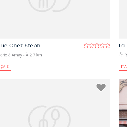
erie Chez Steph
La
terie à Amay
- À 2,7 km
R
ÇAIS
IT