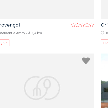
Provençal
Gri
staurant à Amay
- À 3,4 km
R
ÇAIS
FR