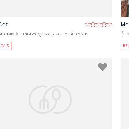
Caf
Mo
staurant à Saint-Georges-sur-Meuse
- À 3,5 km
B
ÇAIS
BE