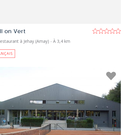
ll on Vert
estaurant à Jehay (Amay)
- À 3,4 km
ANÇAIS