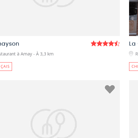
mayson
La
staurant à Amay
- À 3,3 km
R
ÇAIS
CH