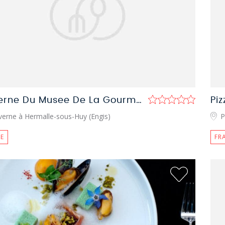
Taverne Du Musee De La Gourmandise
Piz
verne à Hermalle-sous-Huy (Engis)
P
E
FR