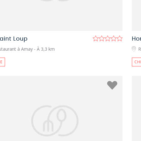
aint Loup
Ho
staurant à Amay
- À 3,3 km
R
E
CH