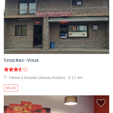
Snackez-Vous
Friterie à Roselies (Aiseau-Presles)
- À 5,1 km
BELGE