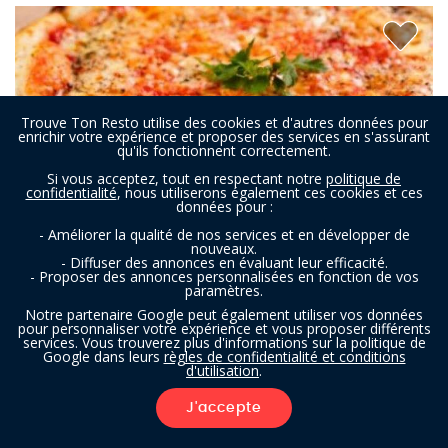
Trouve Ton Resto utilise des cookies et d'autres données pour
enrichir votre expérience et proposer des services en s'assurant
qu'ils fonctionnent correctement.
Si vous acceptez, tout en respectant notre
politique de
confidentialité
, nous utiliserons également ces cookies et ces
données pour :
- Améliorer la qualité de nos services et en développer de
nouveaux.
- Diffuser des annonces en évaluant leur efficacité.
- Proposer des annonces personnalisées en fonction de vos
paramètres.
Notre partenaire Google peut également utiliser vos données
Bella Sicilia
pour personnaliser votre expérience et vous proposer différents
services. Vous trouverez plus d'informations sur la politique de
Google dans leurs
règles de confidentialité et conditions
d'utilisation
.
Pizzeria à Fosses-la-Ville
- À 6,2 km
J'accepte
FILTRES
ITALIEN