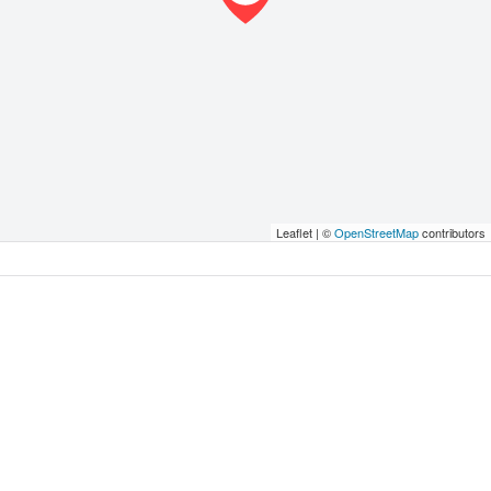
Leaflet | ©
OpenStreetMap
contributors