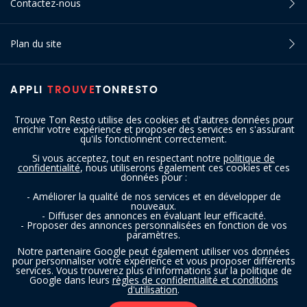
Contactez-nous
Plan du site
APPLI
TROUVE
TONRESTO
Trouve Ton Resto utilise des cookies et d'autres données pour
enrichir votre expérience et proposer des services en s'assurant
qu'ils fonctionnent correctement.
Si vous acceptez, tout en respectant notre
politique de
confidentialité
, nous utiliserons également ces cookies et ces
SUIVEZ-NOUS
données pour :
- Améliorer la qualité de nos services et en développer de
nouveaux.
- Diffuser des annonces en évaluant leur efficacité.
- Proposer des annonces personnalisées en fonction de vos
paramètres.
Notre partenaire Google peut également utiliser vos données
pour personnaliser votre expérience et vous proposer différents
services. Vous trouverez plus d'informations sur la politique de
Copyright © 2016 - 2026 trouvetonresto.be ‐ Tous droits réservés | JDC
Google dans leurs
règles de confidentialité et conditions
d'utilisation
.
Resto SRL | Rue de Mettet 12 - 5640 Mettet (Belgique)