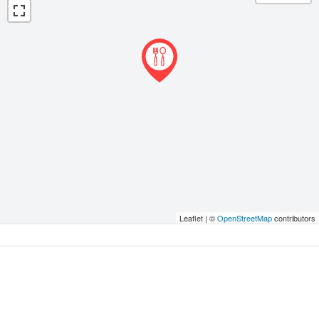
Leaflet | ©
OpenStreetMap
contributors