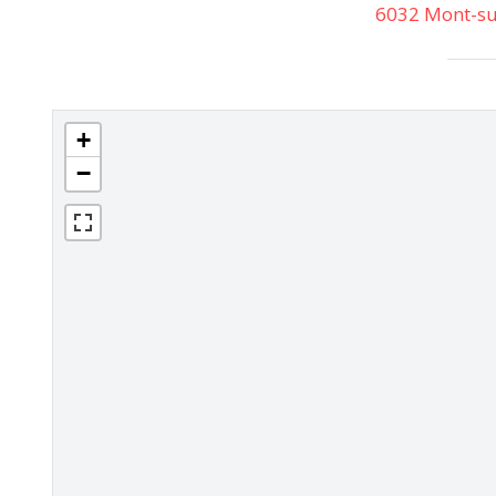
6032 Mont-su
+
−