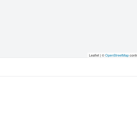
Leaflet | ©
OpenStreetMap
contr