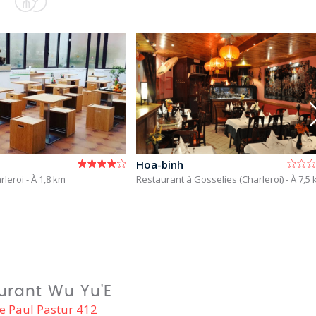
Hoa-binh
rleroi
- À 1,8 km
Restaurant à Gosselies (Charleroi)
- À 7,5
urant Wu Yu'E
e Paul Pastur 412