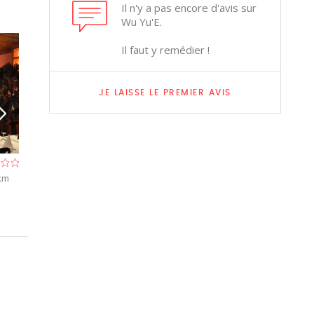
Il n'y a pas encore d'avis sur
Wu Yu'E.
Il faut y remédier !
JE LAISSE LE PREMIER AVIS
Adagio & Gusto
La Bon'Heure
 km
Restaurant à Mont-sur-Marchienne (Charleroi)
Restaurant à Char
- À 0,5 km