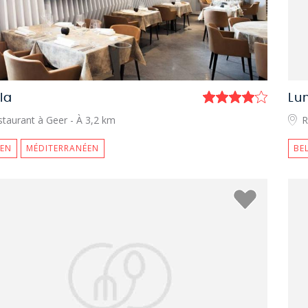
ola
Lu
staurant à Geer
- À 3,2 km
R
IEN
MÉDITERRANÉEN
BE