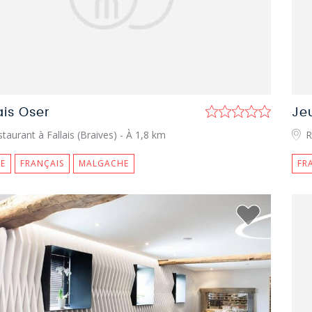
ais Oser
Je
taurant à Fallais (Braives)
- À 1,8 km
R
E
FRANÇAIS
MALGACHE
FR