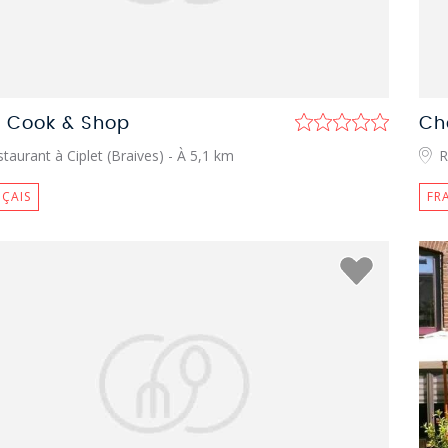
a Cook & Shop
Ch
taurant à Ciplet (Braives)
- À 5,1 km
R
ÇAIS
FR