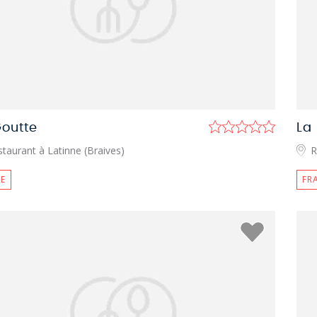
Goutte
La
taurant à Latinne (Braives)
R
E
FR