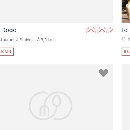
e Road
La
staurant à Braives
- À 5,9 km
R
ICAIN
BE