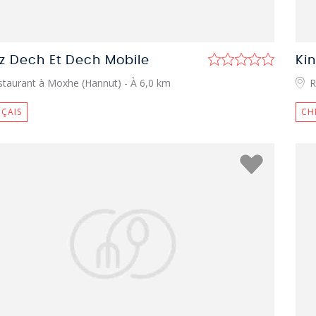
z Dech Et Dech Mobile
Ki
staurant à Moxhe (Hannut)
- À 6,0 km
R
ÇAIS
CH