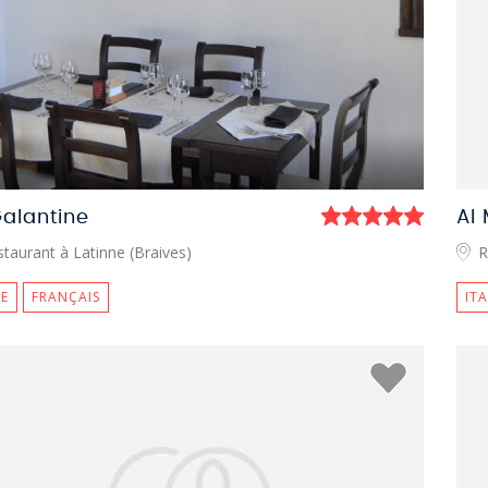
Galantine
Al
taurant à Latinne (Braives)
R
E
FRANÇAIS
IT