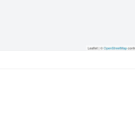
Leaflet | ©
OpenStreetMap
contr