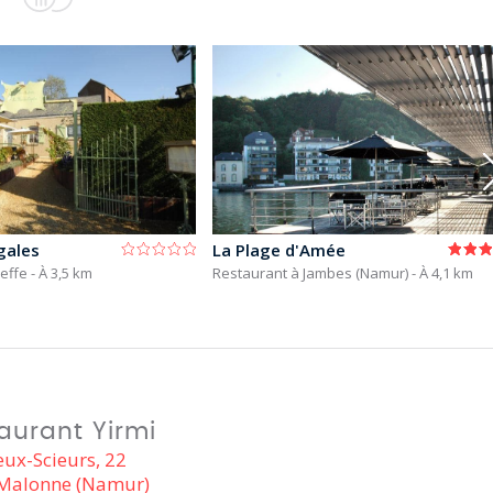
gales
La Plage d'Amée
reffe
- À 3,5 km
Restaurant à Jambes (Namur)
- À 4,1 km
aurant Yirmi
eux-Scieurs, 22
Malonne (Namur)