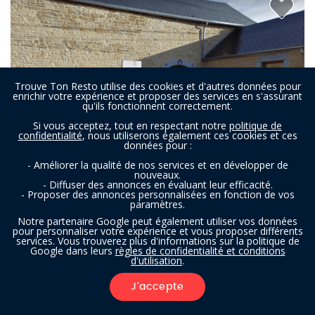
Trouve Ton Resto utilise des cookies et d'autres données pour
enrichir votre expérience et proposer des services en s'assurant
qu'ils fonctionnent correctement.
Si vous acceptez, tout en respectant notre
politique de
confidentialité
, nous utiliserons également ces cookies et ces
données pour :
- Améliorer la qualité de nos services et en développer de
nouveaux.
- Diffuser des annonces en évaluant leur efficacité.
- Proposer des annonces personnalisées en fonction de vos
paramètres.
Les 4 Arbres
Notre partenaire Google peut également utiliser vos données
pour personnaliser votre expérience et vous proposer différents
services. Vous trouverez plus d'informations sur la politique de
Google dans leurs
règles de confidentialité et conditions
Restaurant à Lustin (Profondeville)
- À 4,0 km
d'utilisation
.
FRANÇAIS
J'accepte
FILTRES