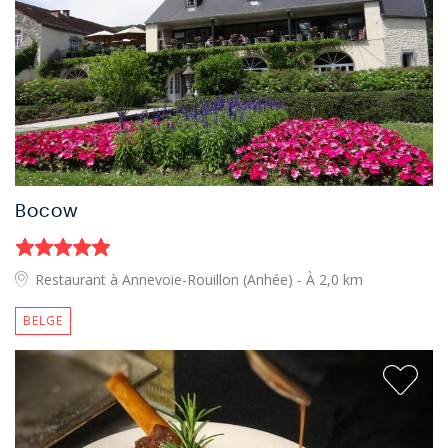
Bocow
Restaurant à Annevoie-Rouillon (Anhée)
- À 2,0 km
BELGE