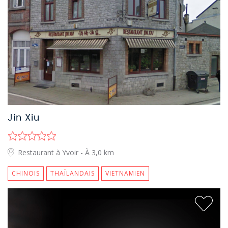
Jin Xiu
Restaurant à Yvoir
- À 3,0 km
CHINOIS
THAÏLANDAIS
VIETNAMIEN