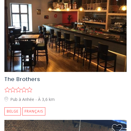
The Brothers
Pub à Anhée
- À 3,6 km
BELGE
FRANÇAIS