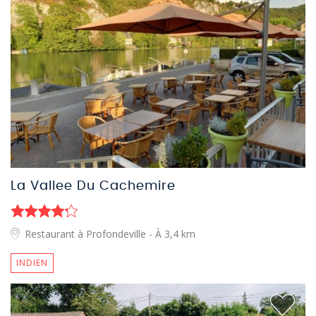
La Vallee Du Cachemire
Restaurant à Profondeville
- À 3,4 km
INDIEN